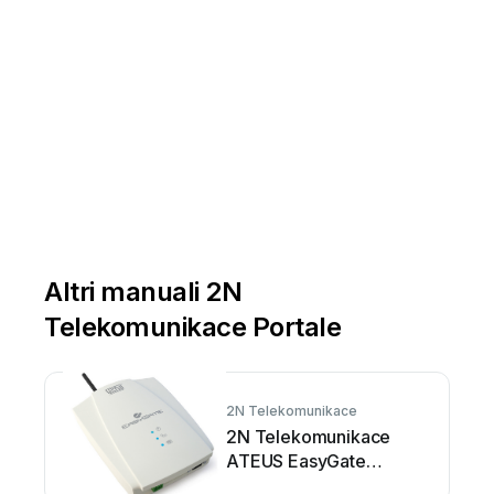
terminal
that
is
able
to
display
the
CLI.
Altri manuali 2N
Telekomunikace Portale
2N Telekomunikace
2N Telekomunikace
ATEUS EasyGate
Manuale utente