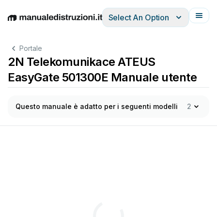
Select An Option
English
Deutsch
Español
Italiano
Français
Portale
2N Telekomunikace ATEUS
EasyGate 501300E Manuale utente
Questo manuale è adatto per i seguenti modelli
2