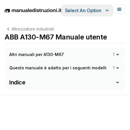
Select An Option
English
Deutsch
Español
Italiano
Français
Attrezzature industriali
ABB A130-M67 Manuale utente
Altri manuali per A130-M67
1
Questo manuale è adatto per i seguenti modelli
1
Indice