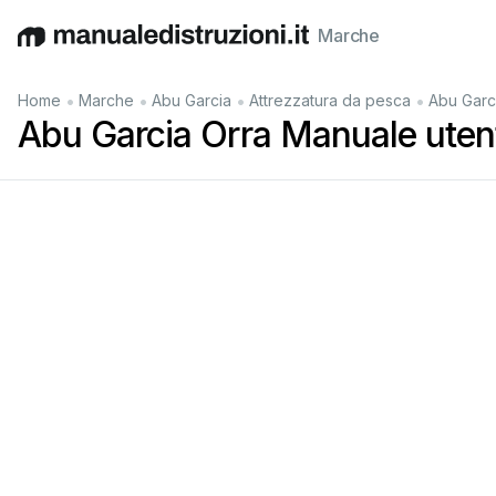
Marche
English
Deutsch
Español
Italiano
Français
•
•
•
•
Home
Marche
Abu Garcia
Attrezzatura da pesca
Abu Garc
Abu Garcia Orra Manuale uten