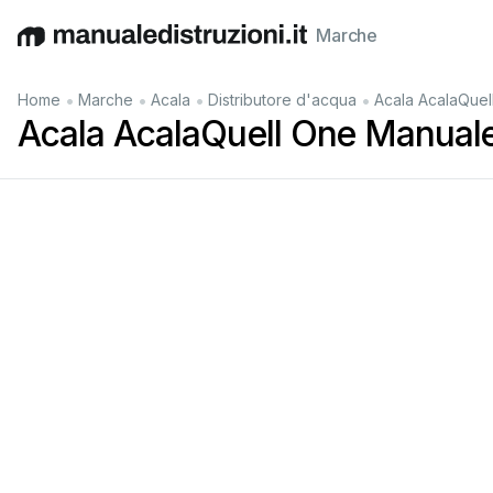
Marche
English
Deutsch
Español
Italiano
Français
•
•
•
•
Home
Marche
Acala
Distributore d'acqua
Acala AcalaQuel
Acala AcalaQuell One Manuale