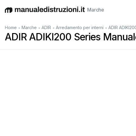
Marche
English
Deutsch
Español
Italiano
Français
•
•
•
•
Home
Marche
ADIR
Arredamento per interni
ADIR ADIKI20
ADIR ADIKI200 Series Manual