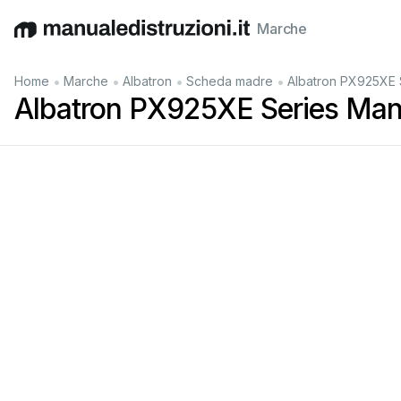
Marche
English
Deutsch
Español
Italiano
Français
•
•
•
•
Home
Marche
Albatron
Scheda madre
Albatron PX925XE 
Albatron PX925XE Series Man