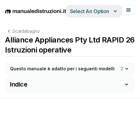
Select An Option
English
Deutsch
Español
Italiano
Français
Scaldabagno
Alliance Appliances Pty Ltd RAPID 26
Istruzioni operative
Questo manuale è adatto per i seguenti modelli
2
Indice