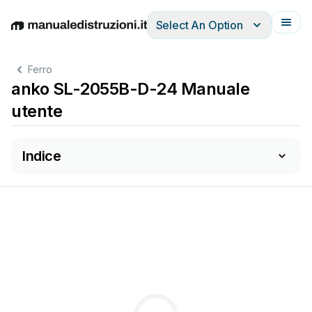
Select An Option
English
Deutsch
Español
Italiano
Français
Ferro
anko SL-2055B-D-24 Manuale
utente
Indice