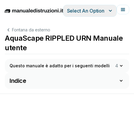
Select An Option
English
Deutsch
Español
Italiano
Français
Fontana da esterno
AquaScape RIPPLED URN Manuale
utente
Questo manuale è adatto per i seguenti modelli
4
Indice