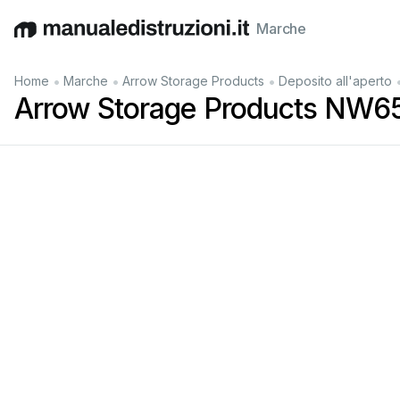
Marche
English
Deutsch
Español
Italiano
Français
•
•
•
Home
Marche
Arrow Storage Products
Deposito all'aperto
Arrow Storage Products NW65 