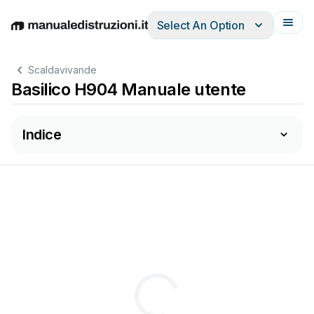
Select An Option
English
Deutsch
Español
Italiano
Français
Scaldavivande
Basilico H904 Manuale utente
Indice