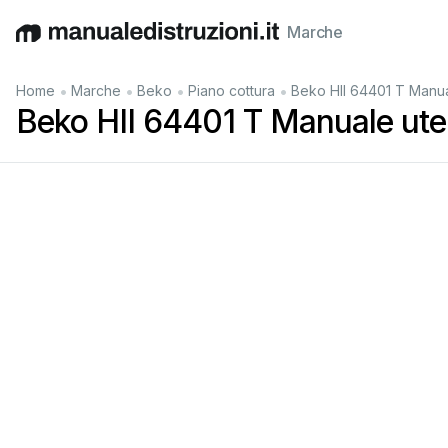
Marche
English
Deutsch
Español
Italiano
Français
•
•
•
•
Home
Marche
Beko
Piano cottura
Beko HII 64401 T Manua
Beko HII 64401 T Manuale ute