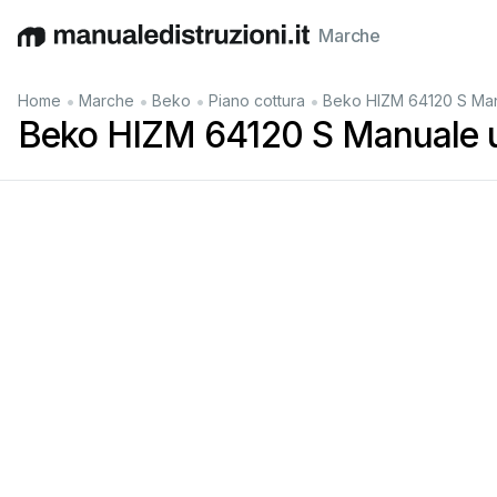
Marche
English
Deutsch
Español
Italiano
Français
•
•
•
•
Home
Marche
Beko
Piano cottura
Beko HIZM 64120 S Man
Beko HIZM 64120 S Manuale 