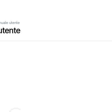
uale utente
utente