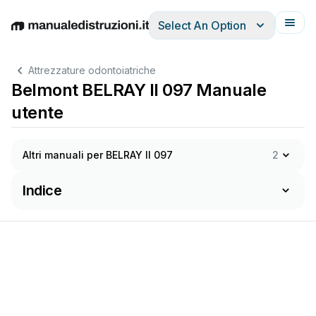
Select An Option
English
Deutsch
Español
Italiano
Français
Attrezzature odontoiatriche
Belmont BELRAY II 097 Manuale
utente
Altri manuali per BELRAY II 097
2
Indice