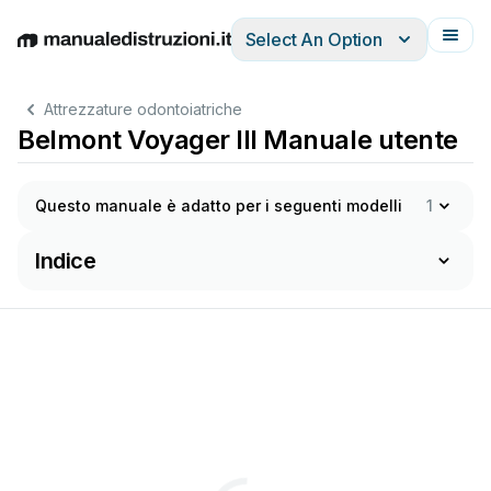
Select An Option
English
Deutsch
Español
Italiano
Français
Attrezzature odontoiatriche
Belmont Voyager III Manuale utente
Questo manuale è adatto per i seguenti modelli
1
Indice