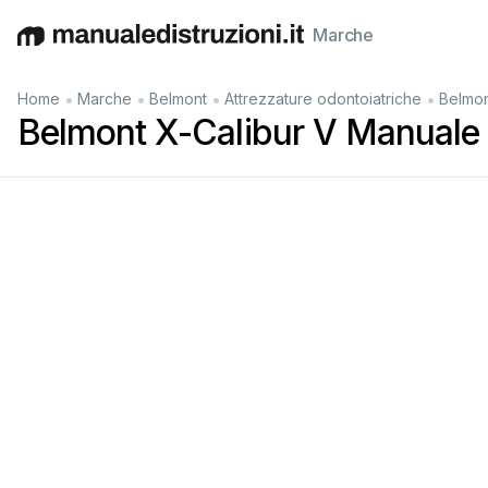
Marche
English
Deutsch
Español
Italiano
Français
•
•
•
•
Home
Marche
Belmont
Attrezzature odontoiatriche
Belmon
Belmont X-Calibur V Manuale 