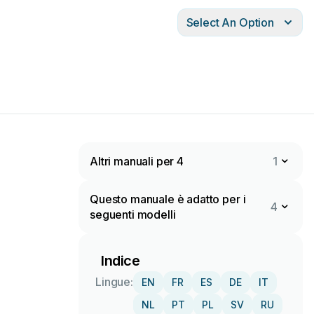
Select An Option
Altri manuali per 4
1
Questo manuale è adatto per i
4
seguenti modelli
Indice
Lingue:
EN
FR
ES
DE
IT
NL
PT
PL
SV
RU