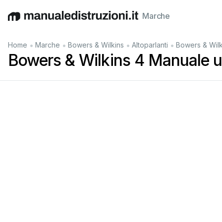
Marche
English
Deutsch
Español
Italiano
Français
•
•
•
•
Home
Marche
Bowers & Wilkins
Altoparlanti
Bowers & Wilk
Bowers & Wilkins 4 Manuale u