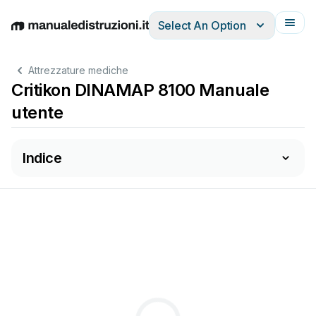
Select An Option
English
Deutsch
Español
Italiano
Français
Attrezzature mediche
Critikon DINAMAP 8100 Manuale
utente
Indice