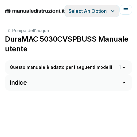
Select An Option
English
Deutsch
Español
Italiano
Français
Pompa dell'acqua
DuraMAC 5030CVSPBUSS Manuale
utente
Questo manuale è adatto per i seguenti modelli
1
Indice