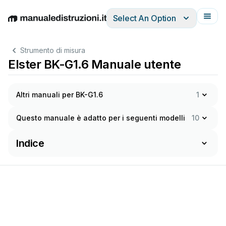
Select An Option
English
Deutsch
Español
Italiano
Français
Strumento di misura
Elster BK-G1.6 Manuale utente
Altri manuali per BK-G1.6
1
Questo manuale è adatto per i seguenti modelli
10
Indice
www
.docuthek.com