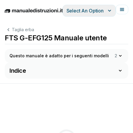
Select An Option
English
Deutsch
Español
Italiano
Français
Taglia erba
FTS G-EFG125 Manuale utente
Questo manuale è adatto per i seguenti modelli
2
Indice