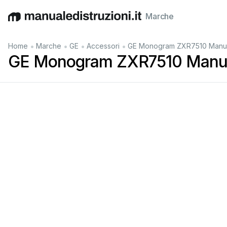
Marche
English
Deutsch
Español
Italiano
Français
•
•
•
•
Home
Marche
GE
Accessori
GE Monogram ZXR7510 Manua
GE Monogram ZXR7510 Manua
call