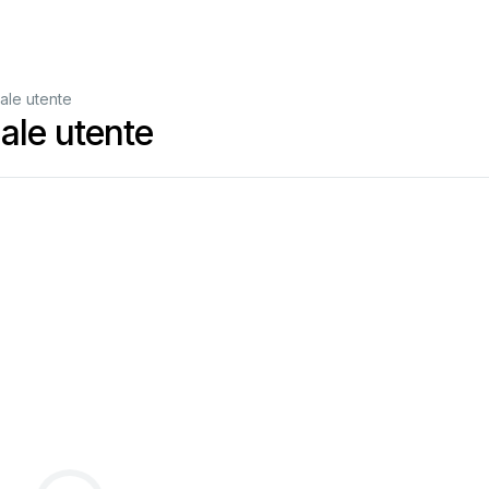
le utente
le utente
800.GE.CARES
or
visit
our
website
at: