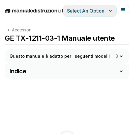
Select An Option
English
Deutsch
Español
Italiano
Français
Accessori
GE TX-1211-03-1 Manuale utente
Questo manuale è adatto per i seguenti modelli
3
Indice
FR
IT
NL
PT