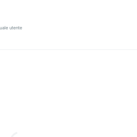
ale utente
T
urbine
à
gaz
Plynového
t
eplometu
Grelec
plina
Gasvarmer
Radiatore
di
calore
a
gas