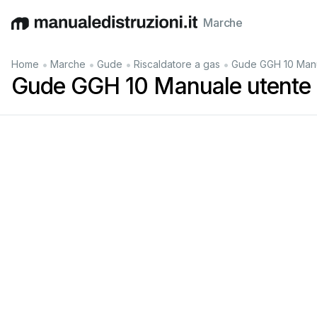
Marche
English
Deutsch
Español
Italiano
Français
•
•
•
•
Home
Marche
Gude
Riscaldatore a gas
Gude GGH 10 Manu
Gude GGH 10 Manuale utente