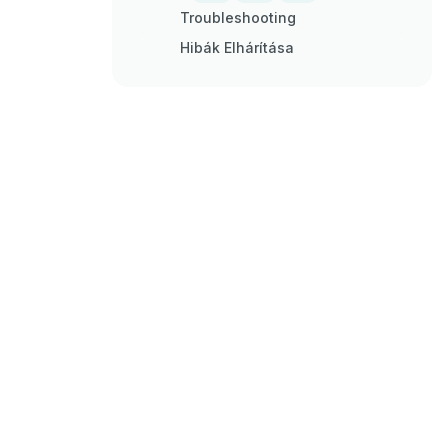
Troubleshooting
Hibák Elhárítása