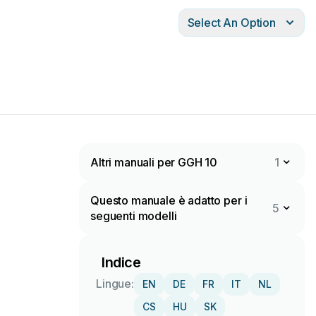
Select An Option
Altri manuali per GGH 10
1
Questo manuale è adatto per i
5
seguenti modelli
Indice
Lingue:
EN
DE
FR
IT
NL
CS
HU
SK