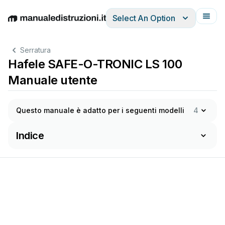
Select An Option
English
Deutsch
Español
Italiano
Français
Serratura
Hafele SAFE-O-TRONIC LS 100
Manuale utente
Questo manuale è adatto per i seguenti modelli
4
Indice