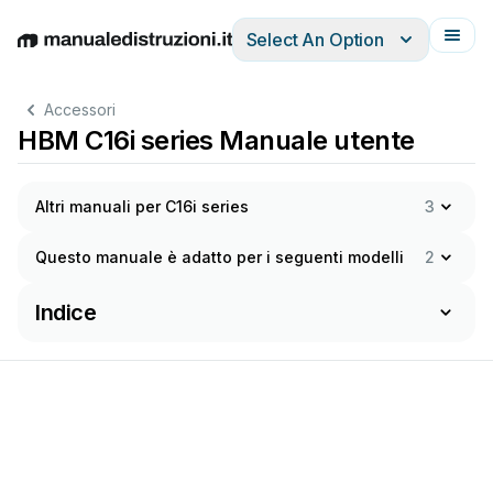
Select An Option
English
Deutsch
Español
Italiano
Français
Accessori
HBM C16i series Manuale utente
Altri manuali per C16i series
3
Questo manuale è adatto per i seguenti modelli
2
Indice