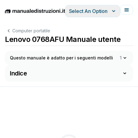
Select An Option
English
Deutsch
Español
Italiano
Français
Computer portatile
Lenovo 0768AFU Manuale utente
Questo manuale è adatto per i seguenti modelli
1
Indice