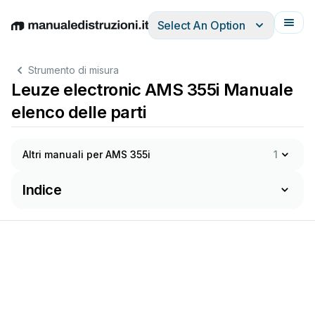
Select An Option
English
Deutsch
Español
Italiano
Français
Strumento di misura
Leuze electronic AMS 355i Manuale
elenco delle parti
Altri manuali per AMS 355i
1
Indice