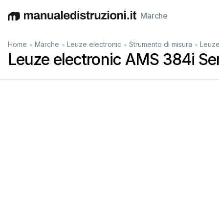
Marche
English
Deutsch
Español
Italiano
Français
•
•
•
•
Home
Marche
Leuze electronic
Strumento di misura
Leuze
Leuze electronic AMS 384i Ser