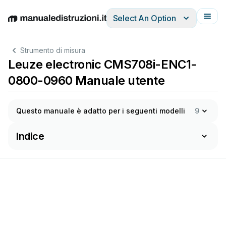
Select An Option
English
Deutsch
Español
Italiano
Français
Strumento di misura
Leuze electronic CMS708i-ENC1-
0800-0960 Manuale utente
Questo manuale è adatto per i seguenti modelli
9
Indice