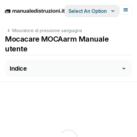
Select An Option
English
Deutsch
Español
Italiano
Français
Misuratore di pressione sanguigna
Mocacare MOCAarm Manuale
utente
Indice