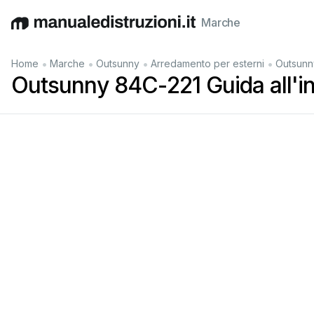
Marche
English
Deutsch
Español
Italiano
Français
•
•
•
•
Home
Marche
Outsunny
Arredamento per esterni
Outsunny
Outsunny 84C-221 Guida all'in