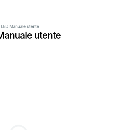
 LED Manuale utente
Manuale utente
F
80
Dual