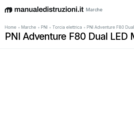
Marche
English
Deutsch
Español
Italiano
Français
•
•
•
•
Home
Marche
PNI
Torcia elettrica
PNI Adventure F80 Dual
PNI Adventure F80 Dual LED 