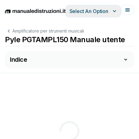
Select An Option
English
Deutsch
Español
Italiano
Français
Amplificatore per strumenti musicali
Pyle PGTAMPL150 Manuale utente
Indice
Before
going
an
y
fur
ther
,
make
sure
that
your
amplier
is
c
ompatible