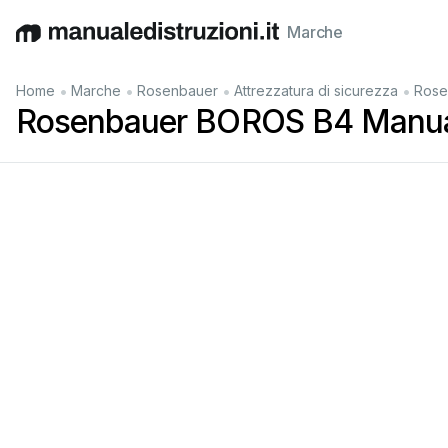
Marche
English
Deutsch
Español
Italiano
Français
•
•
•
•
Home
Marche
Rosenbauer
Attrezzatura di sicurezza
Rose
Rosenbauer BOROS B4 Manua