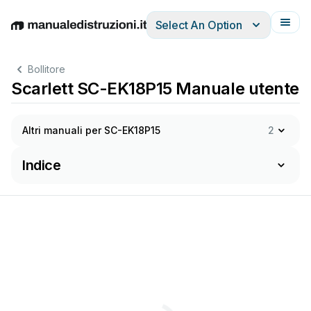
Select An Option
English
Deutsch
Español
Italiano
Français
Bollitore
Scarlett SC-EK18P15 Manuale utente
Altri manuali per SC-EK18P15
2
Indice
M
AN
U
AL