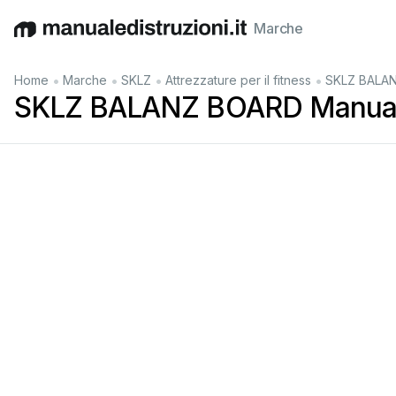
Marche
English
Deutsch
Español
Italiano
Français
•
•
•
•
Home
Marche
SKLZ
Attrezzature per il fitness
SKLZ BALAN
SKLZ BALANZ BOARD Manual