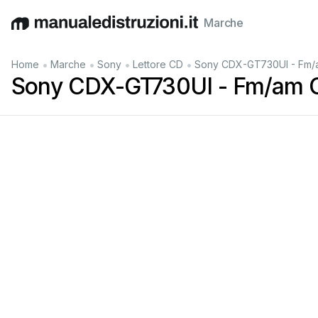
Marche
English
Deutsch
Español
Italiano
Français
•
•
•
•
Home
Marche
Sony
Lettore CD
Sony CDX-GT730UI - Fm/a
Sony CDX-GT730UI - Fm/am C