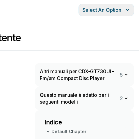
Select An Option
tente
Altri manuali per CDX-GT730UI -
5
Fm/am Compact Disc Player
Questo manuale è adatto per i
2
seguenti modelli
Indice
Default Chapter