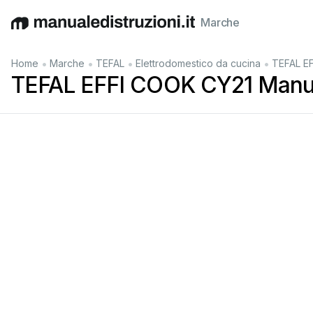
Marche
English
Deutsch
Español
Italiano
Français
•
•
•
•
Home
Marche
TEFAL
Elettrodomestico da cucina
TEFAL E
TEFAL EFFI COOK CY21 Manua