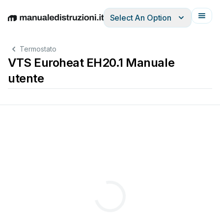
Select An Option
English
Deutsch
Español
Italiano
Français
Termostato
VTS Euroheat EH20.1 Manuale
utente