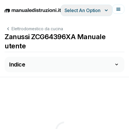
Select An Option
English
Deutsch
Español
Italiano
Français
Elettrodomestico da cucina
Zanussi ZCG64396XA Manuale
utente
Indice