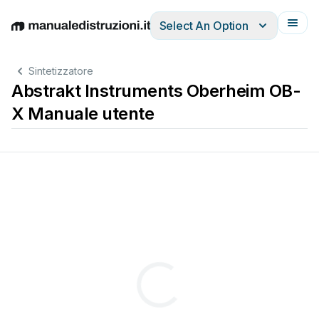
Select An Option
English
Deutsch
Español
Italiano
Français
Sintetizzatore
Abstrakt Instruments Oberheim OB-
X Manuale utente
xpansion
Kits