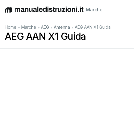
Marche
English
Deutsch
Español
Italiano
Français
•
•
•
•
Home
Marche
AEG
Antenna
AEG AAN X1 Guida
AEG AAN X1 Guida