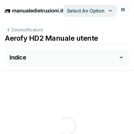
Select An Option
English
Deutsch
Español
Italiano
Français
Deumidificatore
Aerofy HD2 Manuale utente
Indice