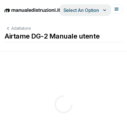
Select An Option
English
Deutsch
Español
Italiano
Français
Adattatore
Airtame DG-2 Manuale utente