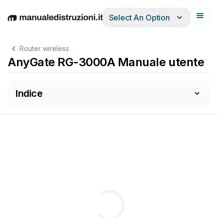
Select An Option
English
Deutsch
Español
Italiano
Français
Router wireless
AnyGate RG-3000A Manuale utente
Indice