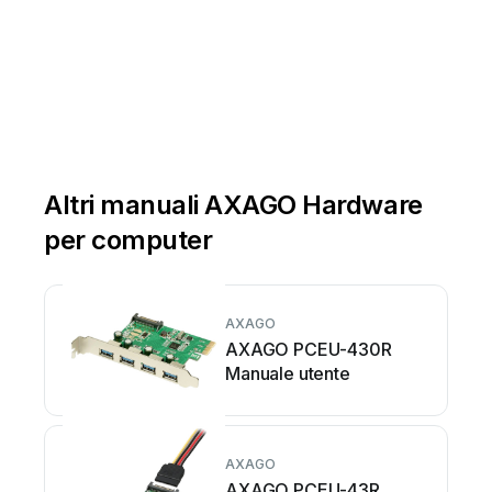
Urządzenia USB 2.0 n
ależy łączyć z kartą kablem USB 2.0. 
Nie wolno łączyć urządzeń USB 2.0 z kart
ą kablem USB 3.0. 
Altri manuali AXAGO Hardware
per computer
AXAGO
AXAGO PCEU-430R
Manuale utente
AXAGO
AXAGO PCEU-43R