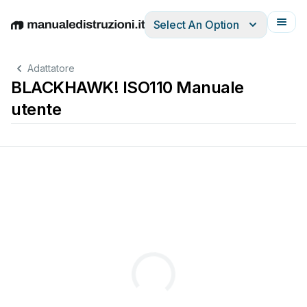
Select An Option
English
Deutsch
Español
Italiano
Français
Adattatore
BLACKHAWK! ISO110 Manuale
utente