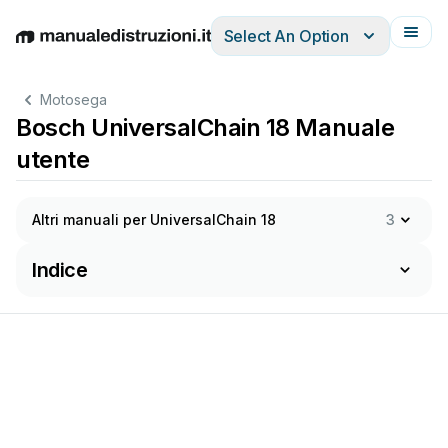
Select An Option
English
Deutsch
Español
Italiano
Français
Motosega
Bosch UniversalChain 18 Manuale
utente
Altri manuali per UniversalChain 18
3
Indice