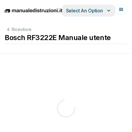
Select An Option
English
Deutsch
Español
Italiano
Français
Ricevitore
Bosch RF3222E Manuale utente